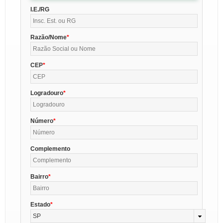
I.E./RG
Razão/Nome
CEP
Logradouro
Número
Complemento
Bairro
Estado
SP