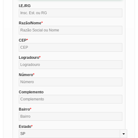
I.E./RG
Razão/Nome
CEP
Logradouro
Número
Complemento
Bairro
Estado
SP