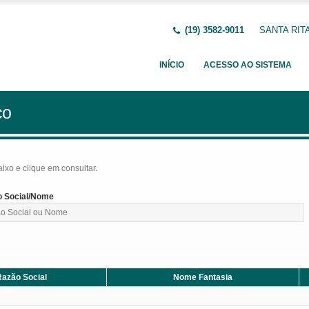
(19) 3582-9011
SANTA RITA
INÍCIO
ACESSO AO SISTEMA
ço
baixo e clique em consultar.
 Social/Nome
azão Social
Nome Fantasia