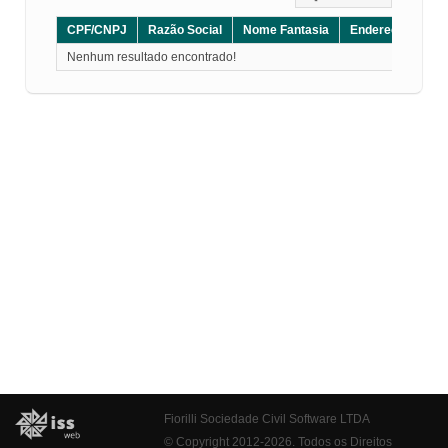
CPF/CNPJ
Razão Social
Nome Fantasia
Endereço
CE
Nenhum resultado encontrado!
Fiorilli Sociedade Civil Software LTDA
© Copyright 2012-2026. Todos os Direitos